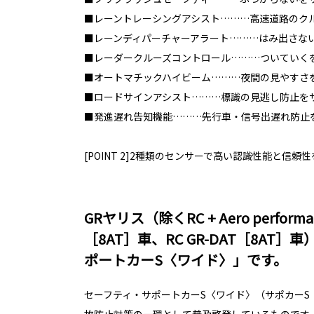
■レーントレーシングアシスト………高速道路のク
■レーンディパーチャーアラート………はみ出さな
■レーダークルーズコントロール………ついていく
■オートマチックハイビーム………夜間の見やすさ
■ロードサインアシスト………標識の見逃し防止を
■発進遅れ告知機能………先行車・信号出遅れ防止
[POINT 2]2種類のセンサーで高い認識性能と信頼
GRヤリス（除くRC + Aero performan
［8AT］車、RC GR-DAT［8AT
ポートカーS〈ワイド〉」です。
セーフティ・サポートカーS〈ワイド〉（サポカーS