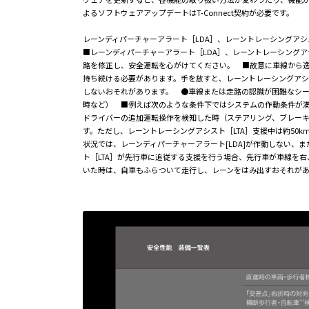
よるソフトウェアアップデートはT-Connect契約が必要です。
レーンディパーチャーアラート［LDA］、レーントレーシングアシ
■レーンディパーチャーアラート［LDA］、レーントレーシング
路を修正し、安全運転を心がけてください。 ■故意に車線から
持ち続ける必要があります。手を放すと、レーントレーシングアシス
しないおそれがあります。 ●車線または走路の認識が困難なシ
時など） ■例えば次のような条件下ではシステムの作動条件が満
ドライバーの追加運転操作を検知した時（ステアリング、ブレーキ、
す。ただし、レーントレーシングアシスト［LTA］支援中は約50
状況では、レーンディパーチャーアラート[LDA]が作動しない
ト［LTA］が先行車に追従する支援を行う場合、先行車が車線を
いた時は、自車もふらついて走行し、レーンをはみ出すおそれが