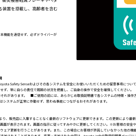
。衝突被害軽減ブレーキやペダ
る装置を搭載し、高齢者を含む
。本機能を過信せず、必ずドライバーが
明
に際し、Toyota Safety Senseおよびその各システムを安全にお使いいただくための留意
信せず、常に自らの責任で周囲の状況を把握し、ご自身の操作で安全を確保してください。
おそれがあります。 ■ご使用の前には、あらかじめ取扱説明書で各システムの特徴・操作
はシステムが正常に作動せず、思わぬ事故につながるおそれがあります。
よる無線通信により、販売店に入庫することなく最新のソフトウェアに更新できます。この更新により
知画面が表示されます。画面の指示に従ってすみやかに更新してください。※お客様の安全
トウェア更新を行うことがあります。また、この場合にお客様が許諾していなかった他の機
加されることがあります。変更・追加された内容は、toyota.jp内の取扱説明書ページ