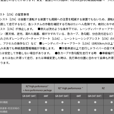
スト［LTA］の留意事項
アシスト［LTA］は自動で運転する装置でも周囲への注意を軽減する装置でもないため、運
逸脱して走行するなど、各システムの作動を確認する行為はたいへん危険です。絶対におや
ト［LTA］が停止します。 ■例えば次のような条件下では、レーンディパーチャーアラー
ーン（悪天候、逆光、濡れた路面、線がかすれている、急カーブ、急勾配、分合流付近など
たされずレーンディパーチャーアラート［LDA］、レーントレーシングアシスト［LTA］
アクセルの操作など）など ■レーンディパーチャーアラート［LDA］は約50km/h以上
km/h未満でも車線逸脱警報機能が作動します。 ■作動車速以上で走行しドライバーの目
、または安定して作動しない場合があります。 ●急カーブや急勾配を走行する時 ●車線幅
右、または左に片寄って走行、または車線変更した時は、先行車の位置に合わせて自車も片
あります。