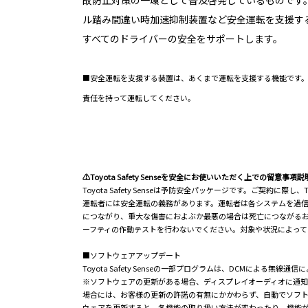
故防止対策の一環として普及啓発しているものです
ル踏み間違い時加速抑制装置など安全運転を支援す
すべてのドライバーの安全をサポートします。
■安全運転を支援する装置は、あくまで運転を支援する機能です
責任を持って運転してください。
⚠Toyota Safety Senseを安全にお使いいただく上での留意事項説
Toyota Safety Senseは予防安全パッケージです。ご契約
運転者には安全運転の義務があります。運転者は各システムを過
につながり、重大な傷害におよぶか最悪の場合は死亡につながる
ーフティの作動テストを行わないでください。対象や状況によって
■ソフトウェアアップデート
Toyota Safety Senseの一部プログラムは、DCMに
※ソフトウェアの更新がある場合、ディスプレイオーディオに通
場合には、お客様の更新の許諾の有無にかかわらず、自動でソフ
ウェアを更新すると、各機能の取り扱い方法が変わったり、機能が追