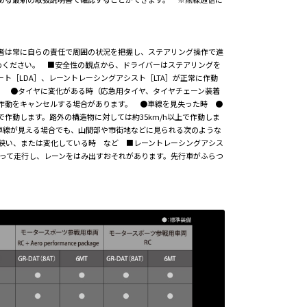
転者は常に自らの責任で周囲の状況を把握し、ステアリング操作で進
めください。 ■安全性の観点から、ドライバーはステアリングを
ト［LDA］、レーントレーシングアシスト［LTA］が正常に作動
） ●タイヤに変化がある時（応急用タイヤ、タイヤチェーン装着
の作動をキャンセルする場合があります。 ●車線を見失った時 ●
で作動します。路外の構造物に対しては約35km/h以上で作動しま
で車線が見える場合でも、山間部や市街地などに見られる次のような
が狭い、または変化している時 など ■レーントレーシングアシス
寄って走行し、レーンをはみ出すおそれがあります。先行車がふらつ