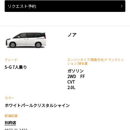
リクエスト予約
ノア
グレード
エンジンタイプ
/駆動方式/
トランスミッ
ション
/排気量
S-G 7人乗り
ガソリン
2WD FF
CVT
2.0L
カラー
ホワイトパールクリスタルシャイン
配備店舗
別府店
0977-21-3422