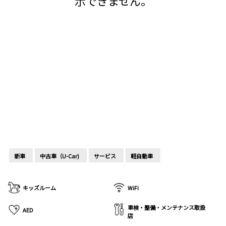
示できません。
新車
中古車（U-Car)
サービス
軽自動車
キッズルーム
WiFi
車検・整備・メンテナンス取扱
AED
店