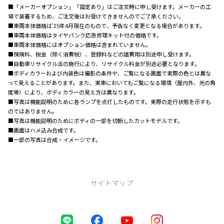
■「メーカーオプション」「設定あり」はご注文時に申し受けます。メーカーの工
場で装着するため、ご注文後はお受けできませんのでご了承ください。
■車両本体価格は'25年4月現在のもので、予告なく変更となる場合があります。
■車両本体価格はタイヤパンク応急修理キット付の価格です。
■車両本体価格にはオプション価格は含まれていません。
■保険料、税金（除く消費税）、登録料などの諸費用は別途申し受けます。
■自動車リサイクル法の施行により、リサイクル料金が別途必要となります。
■ボディカラーおよび内装色は撮影の条件や、ご覧になる画面で実際の色とは異な
って見えることがあります。また、実車においてもご覧になる環境（屋内外、光の角
度等）により、ボディカラーの見え方は異なります。
■写真は機能説明のために各ランプを点灯したものです。実際の走行状態を示すも
のではありません。
■写真は機能説明のためにボディの一部を切断したカットモデルです。
■画面はハメ込み合成です。
■一部の写真は合成・イメージです。
サイトマップ
中古車（U-Car）