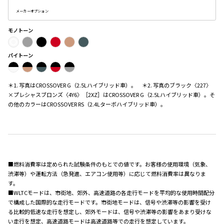
メーカーオプション
モノトーン
バイトーン
＊1. 写真はCROSSOVER G（2.5Lハイブリッド車）。 ＊2. 写真のブラック〈227〉
×プレシャスブロンズ〈4Y6〉［2XZ］はCROSSOVER G（2.5Lハイブリッド車）。そ
の他のカラーはCROSSOVER RS（2.4Lターボハイブリッド車）。
■燃料消費率は定められた試験条件のもとでの値です。お客様の使用環境（気象、
渋滞等）や運転方法（急発進、エアコン使用等）に応じて燃料消費率は異なりま
す。
■WLTCモードは、市街地、郊外、高速道路の各走行モードを平均的な使用時間配分
で構成した国際的な走行モードです。市街地モードは、信号や渋滞等の影響を受け
る比較的低速な走行を想定し、郊外モードは、信号や渋滞等の影響をあまり受けな
い走行を想定、高速道路モードは高速道路等での走行を想定しています。