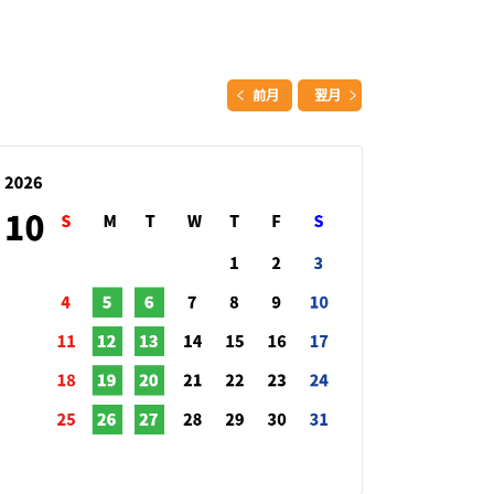
前月
翌月