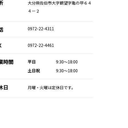
所
大分県佐伯市大字鶴望字亀の甲６４
４ー２
話
0972-22-4311
X
0972-22-4461
業時間
平日
9:30～18:00
土日祝
9:30～18:00
休日
月曜・火曜は定休日です。