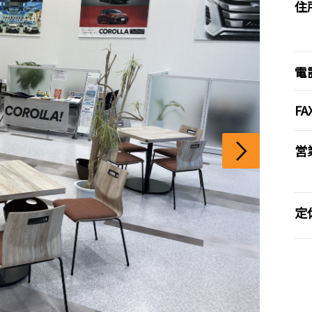
住
電
FA
営
定