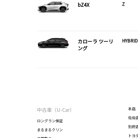
bZ4X
Z
カローラ ツーリ
HYBRI
ング
中古車（U-Car）
本店
佐伯
ロングラン保証
別府
まるまるクリン
トヨ