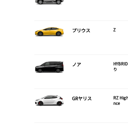
プリウス
Z
ノア
HYBRID
り
GRヤリス
RZ Hig
nce