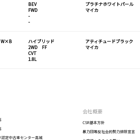
BEV
プラチナホワイトパール
FWD
マイカ
-
-
D W×B
ハイブリッド
アティチュードブラック
2WD FF
マイカ
CVT
1.8L
会社概要
店
CSR基本方針
店
暴力団等反社会的勢力排除宣言
タ認定中古車センター高城