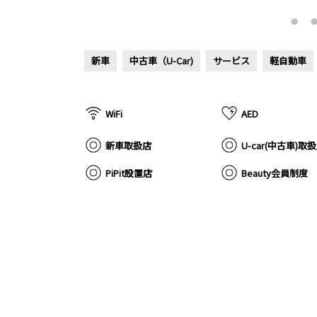
新車
中古車（U-Car)
サービス
軽自動車
WiFi
AED
新車取扱店
U-car(中古車)取
PiPit設置店
Beauty会員制度