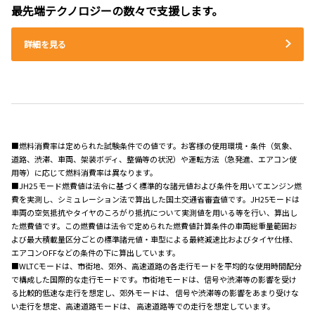
最先端テクノロジーの数々で支援します。
詳細を見る
■燃料消費率は定められた試験条件での値です。お客様の使用環境・条件（気象、
道路、渋滞、車両、架装ボディ、整備等の状況）や運転方法（急発進、エアコン使
用等）に応じて燃料消費率は異なります。
■JH25 モード燃費値は法令に基づく標準的な諸元値および条件を用いてエンジン燃
費を実測し、シミュレーション法で算出した国土交通省審査値です。JH25モードは
車両の空気抵抗やタイヤのころがり抵抗について実測値を用いる等を行い、算出し
た燃費値です。この燃費値は法令で定められた燃費値計算条件の車両総重量範囲お
よび最大積載量区分ごとの標準諸元値・車型による最終減速比およびタイヤ仕様、
エアコンOFFなどの条件の下に算出しています。
■WLTCモードは、市街地、郊外、高速道路の各走行モードを平均的な使用時間配分
で構成した国際的な走行モードです。市街地モードは、信号や渋滞等の影響を受け
る比較的低速な走行を想定し、郊外モードは、 信号や渋滞等の影響をあまり受けな
い走行を想定、高速道路モードは、 高速道路等での走行を想定しています。