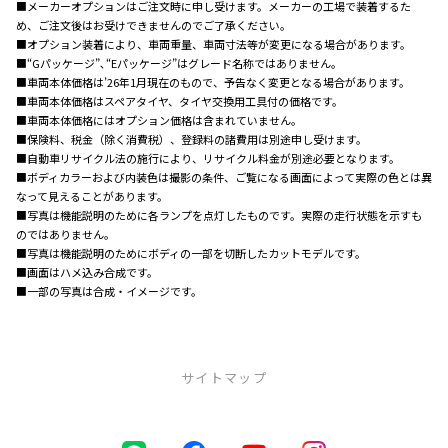
■メーカーオプションはご注文時に申し受けます。メーカーの工場で装着するた
め、ご注文後はお受けできませんのでご了承ください。
■オプション装着により、車両重量、車両寸法等が変更になる場合があります。
■“Gパッケージ”､“Eパッケージ”はグレード名称ではありません。
■車両本体価格は’26年1月現在のもので、予告なく変更となる場合があります。
■車両本体価格はスペアタイヤ、タイヤ交換用工具付の価格です。
■車両本体価格にはオプション価格は含まれていません。
■保険料、税金（除く消費税）、登録料の諸費用は別途申し受けます。
■自動車リサイクル法の施行により、リサイクル料金が別途必要となります。
■ボディカラーおよび内装色は撮影の条件、ご覧になる画面によって実際の色とは異
なって見えることがあります。
■写真は機能説明のために各ランプを点灯したものです。実際の走行状態を示すも
のではありません。
■写真は機能説明のためにボディの一部を切断したカットモデルです。
■画面はハメ込み合成です。
■一部の写真は合成・イメージです。
サイトマップ
中古車（U-Car）