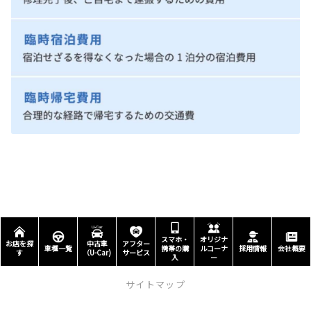
スマホ・
オリジナ
お店を探
中古車
アフター
車種一覧
携帯の購
ルコーナ
採用情報
会社概要
す
（U-Car)
サービス
入
ー
サイトマップ