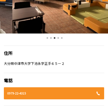
住所
大分県中津市大字下池永字正手６５ー２
電話
0979-22-4315