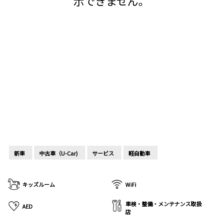
示できません。
新車
中古車（U-Car)
サービス
軽自動車
キッズルーム
WiFi
車検・整備・メンテナンス取扱
AED
店