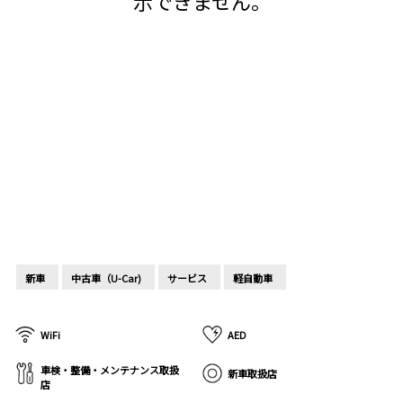
示できません。
新車
中古車（U-Car)
サービス
軽自動車
WiFi
AED
車検・整備・メンテナンス取扱
新車取扱店
店