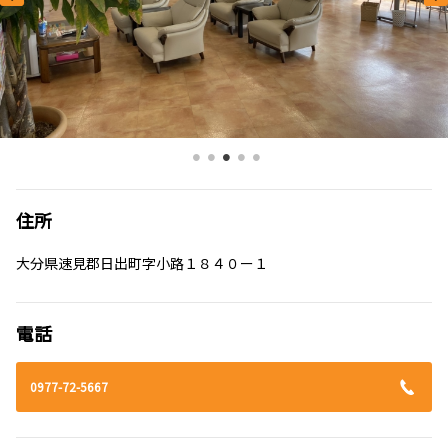
住所
大分県速見郡日出町字小路１８４０ー１
電話
0977-72-5667