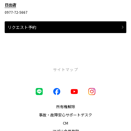
日出店
0977-72-5667
リクエスト予約
サイトマップ
中古車（U-Car）
ロングラン保証
まるまるクリン
所有権解除
車買取り
事故・故障安心サポートデスク
トヨタ認定中古車
CM
オンライン相談