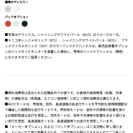
標準ボディカラー
パックオプション
■写真はデラックス。シャイニングホワイトパール〈W25〉はクルーズターボ。
■トニコオレンジメタリック〈R71〉、シャイニングホワイトパール〈W25〉、ブラ
ックマイカメタリック〈X07〉のカラーバックドアハンドルは、販売店装着オプショ
ンのバックガイドモニターを装着した場合に、専用のバックドアハンドル（黒色）
になりますのでご留意ください。
■燃料消費率は定められた試験条件での値です。お客様の使用環境（気象、渋滞
等）や運転方法（急発進、エアコン使用等）に応じて燃料消費率は異なります。
■WLTCモードは、市街地、郊外、高速道路の各走行モードを平均的な使用時間配分
で構成した国際的な走行モードです。市街地モードは、信号や渋滞等の影響を受け
る比較的低速な走行を想定し、郊外モードは、信号や渋滞等の影響をあまり受けな
い走行を想定、高速道路モードは、高速道路等での走行を想定しています。
■「メーカーオプション」および「パックオプション」はご注文時に申し受けま
す。メーカーの工場で装着するため、ご注文後はお受けできませんのでご了承くだ