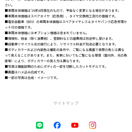
さい。
■車両本体価格は'26年6月現在のもので、予告なく変更となる場合があります。
■車両本体価格はスペアタイヤ（応急用）、タイヤ交換用工具付の価格です。
■電気自動車（BEV）の車両本体価格はスペアタイヤレス＆タイヤパンク応急修理セ
ット付の価格です。
■車両本体価格にはオプション価格は含まれていません。
■保険料、税金（除く消費税）、登録料などの諸費用は別途申し受けます。
■自動車リサイクル法の施行により、リサイクル料金が別途必要となります。
■ボディカラーおよび内装色は撮影の条件や、ご覧になる画面で実際の色とは異な
って見えることがあります。また、実車においてもご覧になる環境（屋内外、光の角
度等）により、ボディカラーの見え方は異なります。
■写真は機能説明のためにボディの一部を切断したカットモデルです。
■画面はハメ込み合成です。
■一部の写真は合成・イメージです。
サイトマップ
中古車（U-Car）