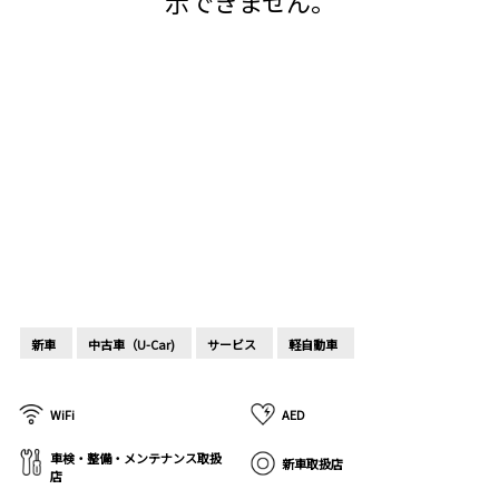
示できません。
新車
中古車（U-Car)
サービス
軽自動車
WiFi
AED
車検・整備・メンテナンス取扱
新車取扱店
店