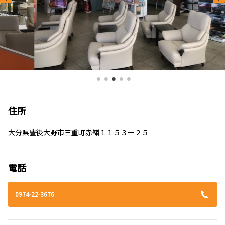
住所
大分県豊後大野市三重町赤嶺１１５３ー２５
電話
0974-22-3676