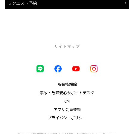
リクエスト予約
サイトマップ
中古車（U-Car）
ロングラン保証
まるまるクリン
所有権解除
車買取り
事故・故障安心サポートデスク
トヨタ認定中古車
CM
オンライン相談
アプリ会員登録
店舗一覧
プライバシーポリシー
日田店
国東店