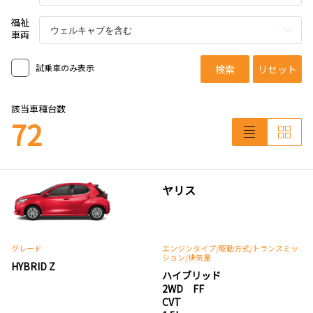
福祉
車両
試乗車のみ表示
検索
リセット
該当車種台数
72
ヤリス
グレード
エンジンタイプ
/駆動方式/
トランスミッ
ション
/排気量
HYBRID Z
ハイブリッド
2WD FF
CVT