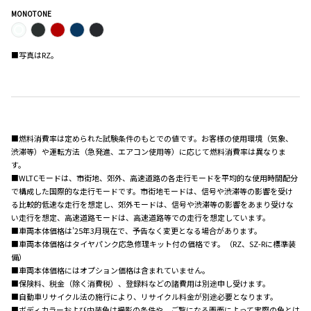
MONOTONE
■写真はRZ。
■燃料消費率は定められた試験条件のもとでの値です。お客様の使用環境（気象、
渋滞等）や運転方法（急発進、エアコン使用等）に応じて燃料消費率は異なりま
す。
■WLTCモードは、市街地、郊外、高速道路の各走行モードを平均的な使用時間配分
で構成した国際的な走行モードです。市街地モードは、信号や渋滞等の影響を受け
る比較的低速な走行を想定し、郊外モードは、信号や渋滞等の影響をあまり受けな
い走行を想定、高速道路モードは、高速道路等での走行を想定しています。
■車両本体価格は’25年3月現在で、予告なく変更となる場合があります。
■車両本体価格はタイヤパンク応急修理キット付の価格です。（RZ、SZ-Rに標準装
備）
■車両本体価格にはオプション価格は含まれていません。
■保険料、税金（除く消費税）、登録料などの諸費用は別途申し受けます。
■自動車リサイクル法の施行により、リサイクル料金が別途必要となります。
■ボディカラーおよび内装色は撮影の条件や、ご覧になる画面によって実際の色とは