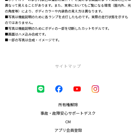
異なって見えることがあります。また、実車においてもご覧になる環境（屋内外、光
の角度等）により、ボディカラーや内装色の見え方は異なります。
■写真は機能説明のために各ランプを点灯したものです。実際の走行状態を示すも
のではありません。
■写真は機能説明のためにボディの一部を切断したカットモデルです。
■画面はハメ込み合成です。
■一部の写真は合成・イメージです。
サイトマップ
中古車（U-Car）
ロングラン保証
まるまるクリン
所有権解除
車買取り
事故・故障安心サポートデスク
トヨタ認定中古車
CM
オンライン相談
アプリ会員登録
店舗一覧