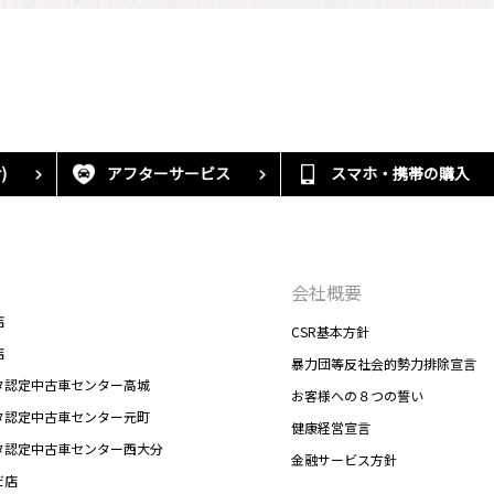
)
アフターサービス
スマホ・携帯の購入
会社概要
店
CSR基本方針
店
暴力団等反社会的勢力排除宣言
タ認定中古車センター高城
お客様への８つの誓い
タ認定中古車センター元町
健康経営宣言
タ認定中古車センター西大分
金融サービス方針
だ店