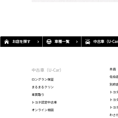
お店を探す
車種一覧
中古車（U-Car
中古車（U-Car）
本店
佐伯
ロングラン保証
別府
まるまるクリン
トヨ
車買取り
トヨ
トヨタ認定中古車
トヨ
オンライン相談
わさ