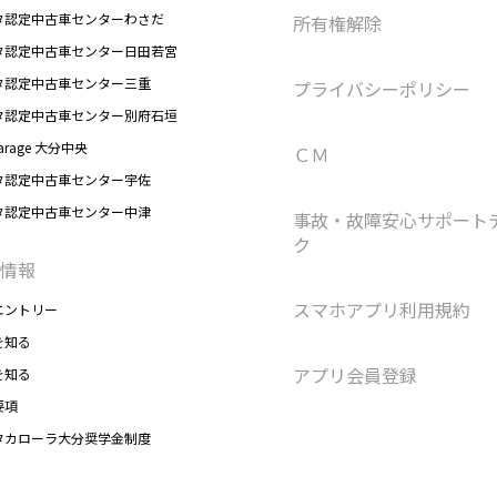
タ認定中古車センターわさだ
所有権解除
タ認定中古車センター日田若宮
タ認定中古車センター三重
プライバシーポリシー
タ認定中古車センター別府石垣
arage 大分中央
ＣＭ
タ認定中古車センター宇佐
タ認定中古車センター中津
事故・故障安心サポート
ク
情報
スマホアプリ利用規約
エントリー
を知る
アプリ会員登録
を知る
要項
タカローラ大分奨学金制度