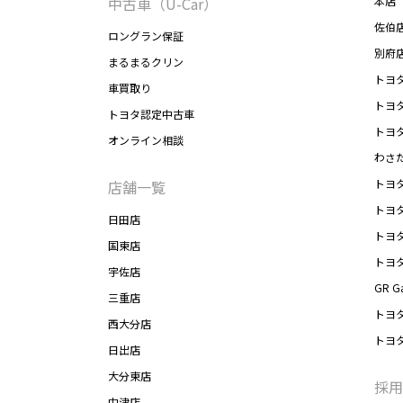
中古車（U-Car）
本店
佐伯
ロングラン保証
別府
まるまるクリン
トヨ
車買取り
トヨ
トヨタ認定中古車
トヨ
オンライン相談
わさ
トヨ
店舗一覧
トヨ
日田店
トヨ
国東店
トヨ
宇佐店
GR G
三重店
トヨ
西大分店
トヨ
日出店
大分東店
採用
中津店