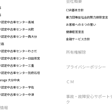
会社概要
店
CSR基本方針
店
暴力団等反社会的勢力排除宣言
タ認定中古車センター高城
お客様への８つの誓い
タ認定中古車センター元町
健康経営宣言
タ認定中古車センター西大分
金融サービス方針
だ店
タ認定中古車センターわさだ
所有権解除
タ認定中古車センター日田若宮
タ認定中古車センター三重
プライバシーポリシー
タ認定中古車センター別府石垣
arage 大分中央
ＣＭ
タ認定中古車センター宇佐
タ認定中古車センター中津
事故・故障安心サポート
ク
情報