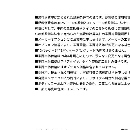
■燃料消費率は定められた試験条件での値です。お客様の使用環
■燃料消費率のJH25モード燃費値とJH15モード燃費値は、法
費値に対して、車両の空気抵抗やタイヤのころがり抵抗に実測値
らの燃費値は法令で定められた燃費値計算条件の車両総重量範囲お
■メーカーオプションはご注文時に申し受けます。メーカーの工
■オプション装着により、車両重量、車両寸法等が変更になる場
■“Gパッケージ”“Sパッケージ”はグレード名称ではありません。
■車両本体価格は'26年4月現在のもので、予告なく変更となる場
■車両本体価格はスペアタイヤ、タイヤ交換用工具付の価格です。
■車両本体価格にはオプション価格は含まれていません。
■保険料、税金（除く消費税）、登録料等の諸費用は別途申し受
■自動車リサイクル法の施行により、リサイクル料金が別途必要
■ボディカラーおよび内装色は撮影の条件、ご覧になる画面によっ
■一部の写真は合成・イメージです。