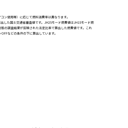
アコン使用等）に応じて燃料消費率は異なります。
した国土交通省審査値です。JH25モード燃費値はJH15モード燃
実態の調査結果が反映された法定比率で算出した燃費値です。これ
OFFなどの条件の下に算出しています。