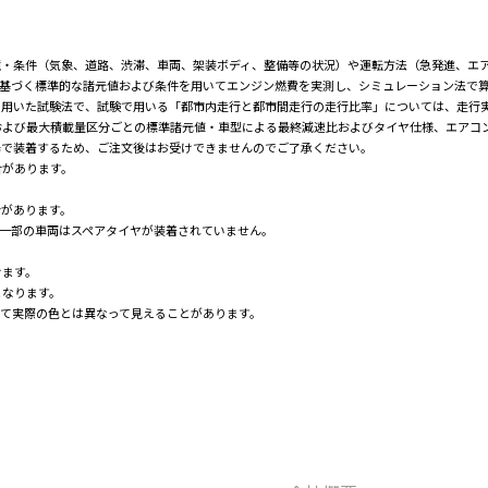
境・条件（気象、道路、渋滞、車両、架装ボディ、整備等の状況）や運転方法（急発進、エ
令に基づく標準的な諸元値および条件を用いてエンジン燃費を実測し、シミュレーション法で算出
を用いた試験法で、試験で用いる「都市内走行と都市間走行の走行比率」については、走行
よび最大積載量区分ごとの標準諸元値・車型による最終減速比およびタイヤ仕様、エアコン
場で装着するため、ご注文後はお受けできませんのでご了承ください。
合があります。
合があります。
一部の車両はスペアタイヤが装着されていません。
けます。
となります。
て実際の色とは異なって見えることがあります。