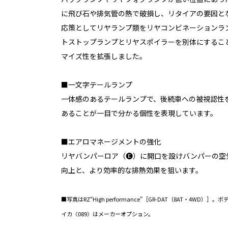
に飛び石や排気管の熱で破損し、リタイアの要因と
応策としてリヤランプ類をリヤコンビネーションラ
トストップランプとリヤスポイラーを別体にするこ
マイズ性を拡張しました。
■一文字テールランプ
一体感のあるテールランプで、後続車への被視認性
あることが一目で分かる個性を表現しています。
■エアロマネージメントの強化
リヤバンパーロア（🅔）に開口を設けバンパーの空
向上と、より効率的な排熱効果を狙います。
■写真はRZ“High performance”［GR-DAT（8AT・4W
イカ〈089〉はメーカーオプション。