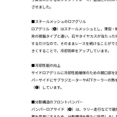
させました。
■スチールメッシュのロアグリル
ロアグリル（🅐）はスチールメッシュとし、薄型・
来の樹脂タイプと違い、石やタイヤカスが当たった
するだけなので、そのままレースを続けることがで
きくすることで、冷却効率をアップしています。
■冷却性能の向上
サイドロアグリルに冷却性能確保のための開口部を設
パーサイドにサブラジエーターやATFクーラーの熱
（🅒）しています。
■分割構造のフロントバンパー
バンパーロアサイド（🅓）は、ラリー走行などで破
業を容易にするため、分割構造を新たに採用しまし