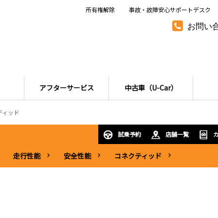
所有権解除
事故・故障安心サポートデスク
お問い
アフターサービス
中古車（U-Car）
ティッド
試乗予約
店舗一覧
走行性能
安全性能
コネクティッド