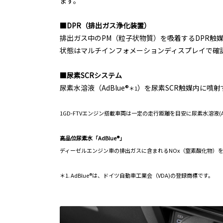
ます。
■DPR（排出ガス浄化装置）
排出ガス中のPM（粒子状物質）を吸着するDPR触
状態はマルチインフォメーションディスプレイで確
■尿素SCRシステム
尿素水溶液（AdBlue®
）を尿素SCR触媒内に噴
＊1
1GD-FTVエンジン搭載車両は一定の走行距離を目安に尿素水溶液(A
高品位尿素水「AdBlue®」
ディーゼルエンジン車の排出ガスに含まれるNOx（窒素酸化物）を
＊1. AdBlue®は、ドイツ自動車工業会（VDA)の登録商標です。