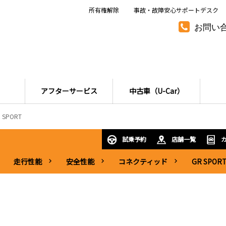
所有権解除
事故・故障安心サポートデスク
お問い
アフターサービス
中古車（U-Car）
 SPORT
試乗予約
店舗一覧
走行性能
安全性能
コネクティッド
GR SPOR